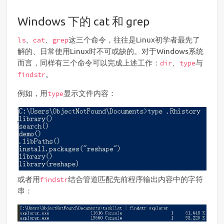
Windows 下的 cat 和 grep
、
、
这三个命令，往往是Linux初学者最先了
ls
cat
grep
解的、日常使用Linux时不可或缺的。对于Windows系统
而言，同样有三个命令可以完成上述工作：
、
与
dir
type
。
findstr
例如，用
显示文件内容：
type
或者用
结合管道匹配先前程序输出内容中的字符
findstr
串：