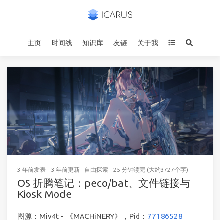
主页
时间线
知识库
友链
关于我
3 年前
发表
3 年前
更新
自由探索
25 分钟读完 (大约3727个字)
OS 折腾笔记：peco/bat、文件链接与
Kiosk Mode
图源：Miv4t - 《MACHiNERY》，Pid：
77186528