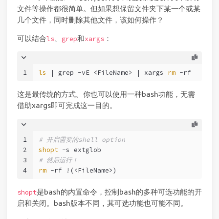
文件等操作都很简单。但如果想保留文件夹下某一个或某
几个文件，同时删除其他文件，该如何操作？
可以结合
、
和
：
ls
grep
xargs
1
ls
 | grep -vE <FileName> | xargs 
rm
 -rf
这是最传统的方式。你也可以使用一种bash功能，无需
借助xargs即可完成这一目的。
1
# 开启需要的shell option
2
shopt
 -s extglob
3
# 然后运行！
4
rm
 -rf !(<FileName>)
是bash的内置命令，控制bash的多种可选功能的开
shopt
启和关闭。bash版本不同，其可选功能也可能不同。